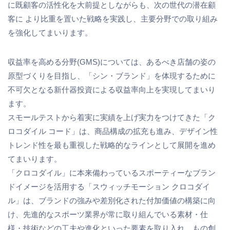
に既顧客の活性化を大前提としながらも、次の世代の潜在顧
客に より比重を置いた戦略を実践し、主要分野での取り組み
を強化してまいります。
収益率を高める分野(GMS)については、あるべき店舗の姿の
原型づくりを目指し、「シン・ブランド」を体現するために
不可欠となる新什器投資による収益率向上を実現してまいり
ます。
スモールテストから着実に実績を上げ実力をつけてきた「ク
ロコダイル コード」は、商品構成の拡充も進み、デザイン性
トレンド性を最も重視した戦略的なラインとして展開を進め
てまいります。
「クロコダイル」に本来備わっているスポーティーなブラン
ドイメージを活用する「スウィッチモーション クロコダイ
ル」は、ブランドの強みや差別化された付加価値の構築に向
け、先進的なスポーツ業界が常に取り組んでいる素材・仕
様・技術などの工夫や進化といった要素を取り入れ、もの創