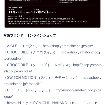
対象ブランド オンラインショップ
・AIGLE （エーグル） http://shop.yamatointr.co.jp/aigle/
・CROCODILE （クロコダイル） http://shop.yamatointr.co.j
p/crocodile/
・CROCODILE （クロコダイル レディス） http://shop.yamato
intr.co.jp/crocodile/
・SWITCH MOTION （スウィッチモーション） http://shop.y
amatointr.co.jp/crocodile/
・BEIGEGE （ベイジェジェ） http://shop.yamatointr.co.jp/be
igege/
・hiromichi ｂｙ HIROMICHI NAKANO （ヒロミチ バイ ヒ