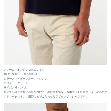
スノーコットンカノコポロシャツ
1602-53208 ￥7,000+税
カラー／ネイビーブルー、オレンジ、
ホワイト、グリーン
サイズ／M・L・LL
前立て部分と衿裏に布帛をつけて上品な雰囲気を。胸ポケットに細ボーダーの布帛と
ボタンをあしらい、細部にまでこだわったデザインポロシャツです。