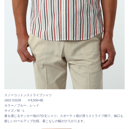
スノーコットンストライプシャツ
1601-53109 ￥8,500+税
カラー／ブルー、レッド
サイズ／M・L
夏を感じるサッカー地の7分丈シャツ。スポーティ感が漂うストライプ柄で、袖口も
嬉しいロールアップ仕様。着こなしの幅がひろがります。