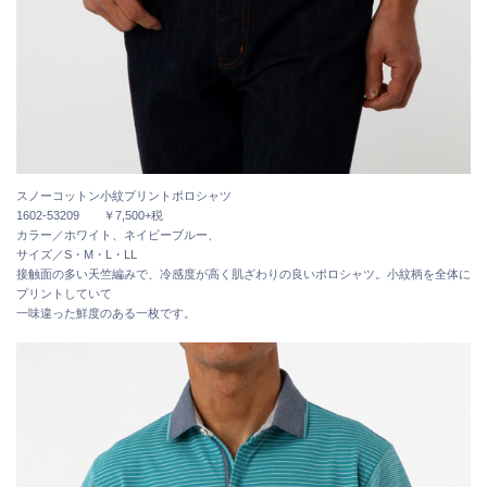
スノーコットン小紋プリントポロシャツ
1602-53209 ￥7,500+税
カラー／ホワイト、ネイビーブルー、
サイズ／S・M・L・LL
接触面の多い天竺編みで、冷感度が高く肌ざわりの良いポロシャツ。小紋柄を全体に
プリントしていて
一味違った鮮度のある一枚です。