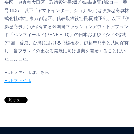
央区、東京都大田区、取締役社⻑:盤若智基/東証1部:コード番
号 8127、以下「ヤマトインターナショナル」)は伊藤忠商事株
式会社(本社:東京都港区、代表取締役社⻑:岡藤正広、以下「伊
藤忠商事」) が保有する米国発ファッションアウトドアブラン
ド「ペンフィールド(PENFIELD)」の日本およびアジア3地域
(中国、香港、台湾)における商標権を、伊藤忠商事と共同保有
し、当ブランドの更なる発展に向け協業を開始することにい
たしました。
PDFファイルはこちら
PDFファイル