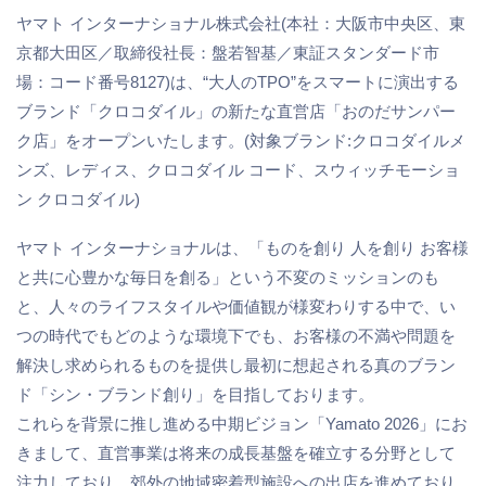
ヤマト インターナショナル株式会社(本社：大阪市中央区、東
京都大田区／取締役社長：盤若智基／東証スタンダード市
場：コード番号8127)は、“大人のTPO”をスマートに演出する
ブランド「クロコダイル」の新たな直営店「おのだサンパー
ク店」をオープンいたします。(対象ブランド:クロコダイルメ
ンズ、レディス、クロコダイル コード、スウィッチモーショ
ン クロコダイル)
ヤマト インターナショナルは、「ものを創り 人を創り お客様
と共に心豊かな毎日を創る」という不変のミッションのも
と、人々のライフスタイルや価値観が様変わりする中で、い
つの時代でもどのような環境下でも、お客様の不満や問題を
解決し求められるものを提供し最初に想起される真のブラン
ド「シン・ブランド創り」を目指しております。
これらを背景に推し進める中期ビジョン「Yamato 2026」にお
きまして、直営事業は将来の成長基盤を確立する分野として
注力しており、郊外の地域密着型施設への出店を進めており