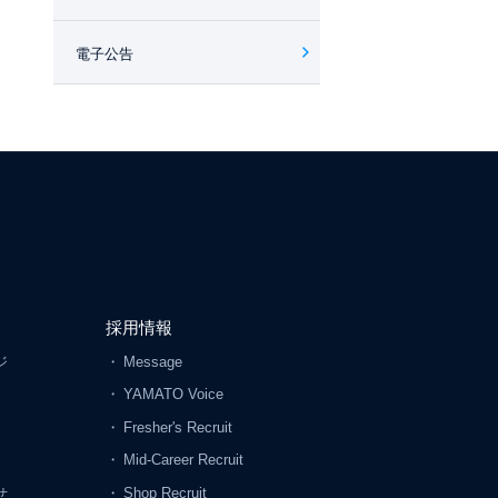
電子公告
採用情報
ジ
Message
YAMATO Voice
Fresher's Recruit
Mid-Career Recruit
せ
Shop Recruit