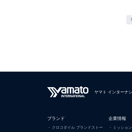
投
稿
の
ペ
ー
ジ
送
り
ヤマト インターナ
ブランド
企業情報
クロコダイル ブランドストー
ミッショ