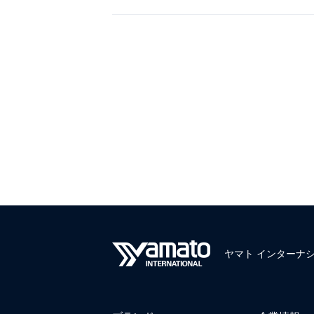
投
稿
の
ペ
ー
ジ
送
り
ヤマト インターナ