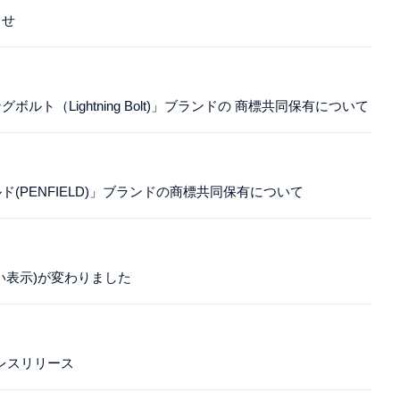
らせ
ルト（Lightning Bolt)」ブランドの 商標共同保有について
゙(PENFIELD)」ブランドの商標共同保有について
い表示)が変わりました
プレスリリース